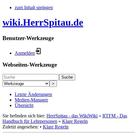
zum Inhalt springen
wiki.HerrSpitau.de
Benutzer-Werkzeuge
Anmelden
Webseiten-Werkzeuge
Suche
>
Letzte Änderungen
Medien-Manager
Übersicht
Sie befinden sich hier:
HerrSpitau - das WikiWiki
»
RTFM - Das
Handbuch für Lehrpersonen
»
Klare Regeln
Zuletzt angesehen:
•
Klare Regeln