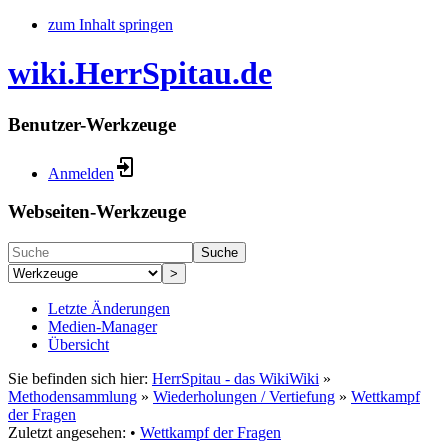
zum Inhalt springen
wiki.HerrSpitau.de
Benutzer-Werkzeuge
Anmelden
Webseiten-Werkzeuge
Suche
>
Letzte Änderungen
Medien-Manager
Übersicht
Sie befinden sich hier:
HerrSpitau - das WikiWiki
»
Methodensammlung
»
Wiederholungen / Vertiefung
»
Wettkampf
der Fragen
Zuletzt angesehen:
•
Wettkampf der Fragen