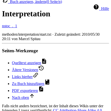
Buch anzeigen, ändern(
0
Seite/n)
Hilfe
Interpretation
nstoc_._1
methoden/interpretation/start.txt
· Zuletzt geändert:
2010/05/30
20:11
von
Marcel Spitau
Seiten-Werkzeuge
Quelltext anzeigen
Ältere Versionen
Links hierher
Zu Buch hinzufügen
PDF exportieren
Nach oben
Falls nicht anders bezeichnet, ist der Inhalt dieses Wikis unter der
folgenden Lizenz veröffentlicht:
CC Attribution-Share Alike 4.0