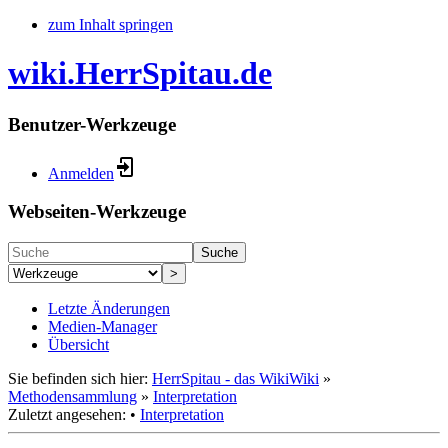
zum Inhalt springen
wiki.HerrSpitau.de
Benutzer-Werkzeuge
Anmelden
Webseiten-Werkzeuge
Suche
>
Letzte Änderungen
Medien-Manager
Übersicht
Sie befinden sich hier:
HerrSpitau - das WikiWiki
»
Methodensammlung
»
Interpretation
Zuletzt angesehen:
•
Interpretation